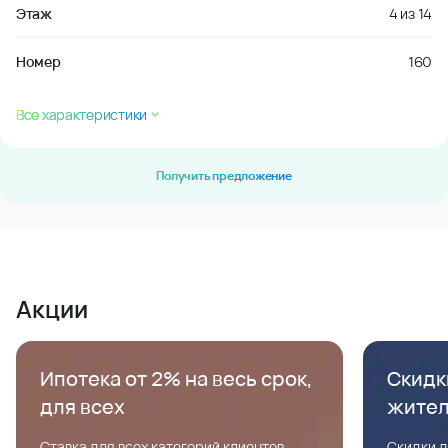
Этаж
4
из
14
Номер
160
Все характеристики
Получить предложение
Акции
Ипотека от 2% на весь срок,
Скидк
для всех
жите
Ставка для всех категорий клиентов,
Скидки д