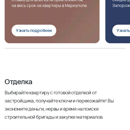
на весь срок на квартиры в Мариуполе
Запорож
Узнать подробнее
Узнат
Отделка
Выбирайте квартиру с готовой отделкой от
застройщика, получайте ключи и переезжайте! Вы
экономите деньги, нервы и время на поиске
строительной бригады и закупке материалов.