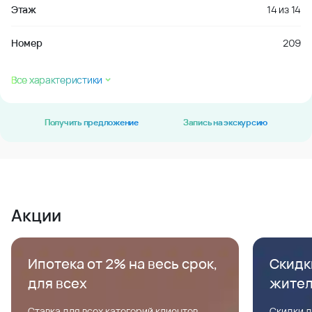
Этаж
14
из
14
Номер
209
Все характеристики
Получить предложение
Запись на экскурсию
Акции
Ипотека от 2% на весь срок,
Скидк
для всех
жите
Ставка для всех категорий клиентов,
Скидки д