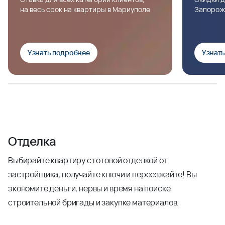
на весь срок на квартиры в Мариуполе
Запорож
Узнать подробнее
Узнат
Отделка
Выбирайте квартиру с готовой отделкой от
застройщика, получайте ключи и переезжайте! Вы
экономите деньги, нервы и время на поиске
строительной бригады и закупке материалов.