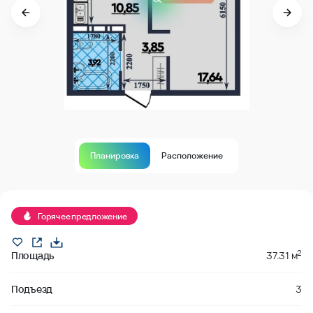
Планировка
Расположение
В продаже
Горячее предложение
2
Площадь
37.31 м
Подъезд
3