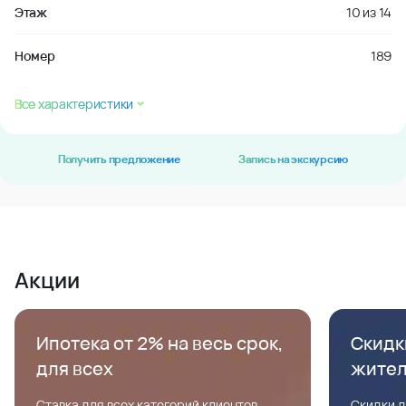
Этаж
10
из
14
Номер
189
Все характеристики
Получить предложение
Запись на экскурсию
Акции
Ипотека от 2% на весь срок,
Скидк
для всех
жите
Ставка для всех категорий клиентов,
Скидки д