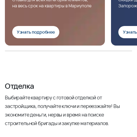
на весь срок на квартиры в Мариуполе
Запорож
Узнать подробнее
Узнат
Отделка
Выбирайте квартиру с готовой отделкой от
застройщика, получайте ключи и переезжайте! Вы
экономите деньги, нервы и время на поиске
строительной бригады и закупке материалов.