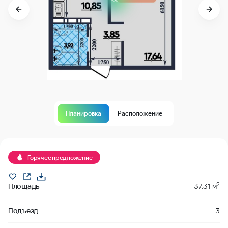
Планировка
Расположение
В продаже
Горячее предложение
2
Площадь
37.31 м
Подъезд
3