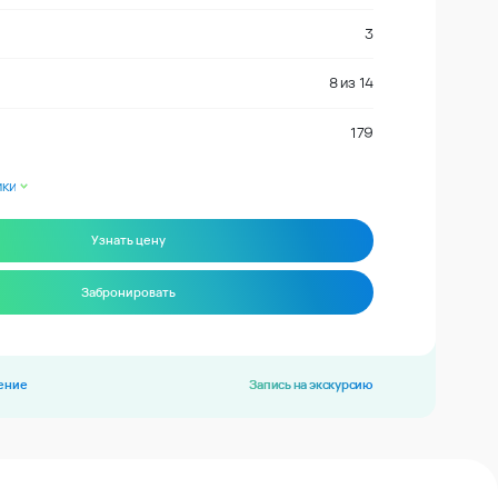
3
8
из
14
179
ики
Узнать цену
Забронировать
ение
Запись на экскурсию