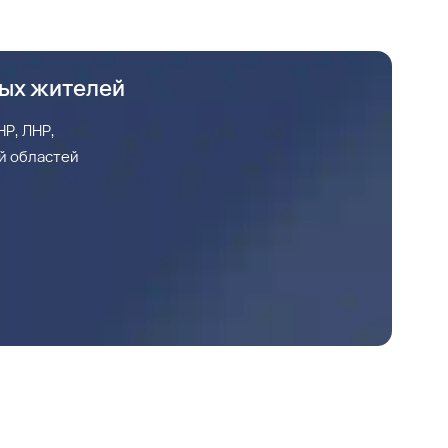
ных жителей
Р, ЛНР,
й областей