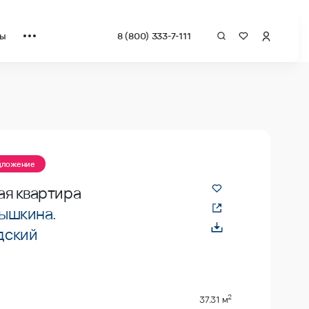
ты
8 (800) 333-7-111
едложение
ая квартира
ышкина.
дский
2
37.31 м