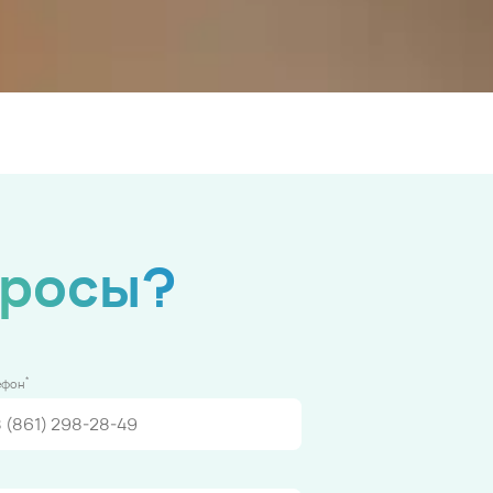
просы?
*
ефон