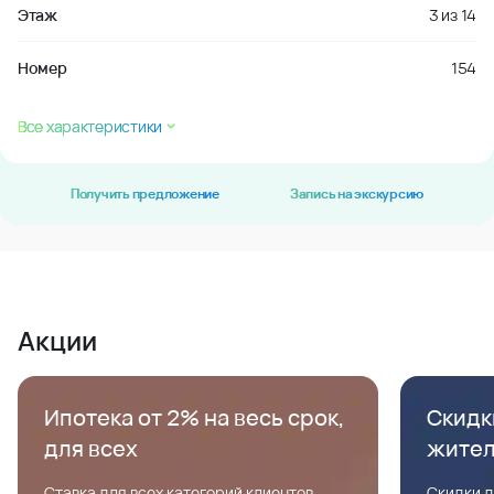
Этаж
3
из
14
Номер
154
Все характеристики
Получить предложение
Запись на экскурсию
Акции
Ипотека от 2% на весь срок,
Скидк
для всех
жите
Ставка для всех категорий клиентов,
Скидки д