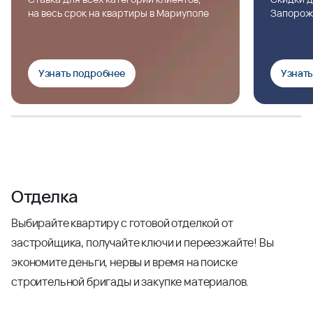
на весь срок на квартиры в Мариуполе
Запорож
Узнать подробнее
Узнат
Отделка
Выбирайте квартиру с готовой отделкой от
застройщика, получайте ключи и переезжайте! Вы
экономите деньги, нервы и время на поиске
строительной бригады и закупке материалов.