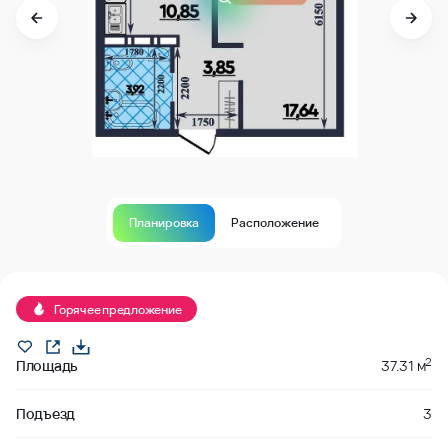
Планировка
Расположение
В продаже
Горячее предложение
2
Площадь
37.31 м
Подъезд
3