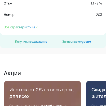
Этаж
13
из
14
Номер
203
Все характеристики
Получить предложение
Запись на экскурсию
Акции
Ипотека от 2% на весь срок,
Скидк
для всех
жите
Ставка для всех категорий клиентов,
Скидки д