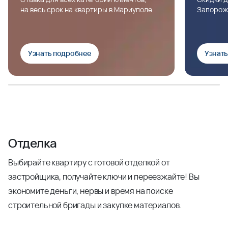
на весь срок на квартиры в Мариуполе
Запорож
Узнать подробнее
Узнат
Отделка
Выбирайте квартиру с готовой отделкой от
застройщика, получайте ключи и переезжайте! Вы
экономите деньги, нервы и время на поиске
строительной бригады и закупке материалов.