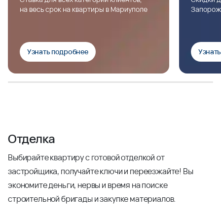
на весь срок на квартиры в Мариуполе
Запорож
Узнать подробнее
Узнат
Отделка
Выбирайте квартиру с готовой отделкой от
застройщика, получайте ключи и переезжайте! Вы
экономите деньги, нервы и время на поиске
строительной бригады и закупке материалов.