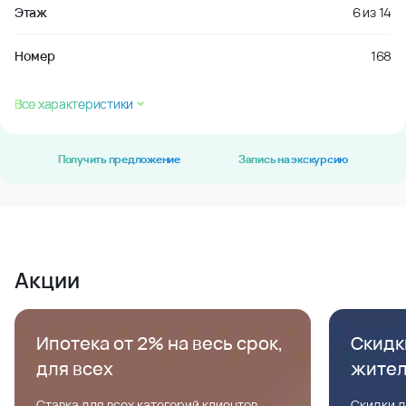
Этаж
6
из
14
Номер
168
Все характеристики
Получить предложение
Запись на экскурсию
Акции
Ипотека от 2% на весь срок,
Скидк
для всех
жите
Ставка для всех категорий клиентов,
Скидки д