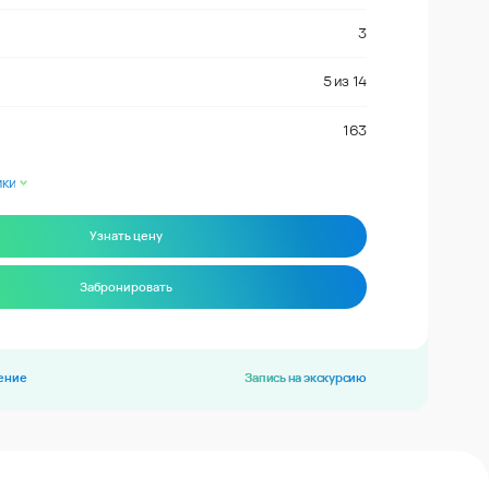
3
5
из
14
163
ики
Узнать цену
Забронировать
ение
Запись на экскурсию