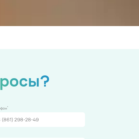
просы?
*
ефон