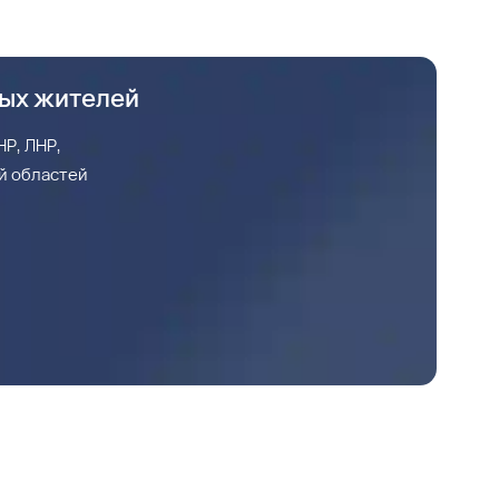
ных жителей
Р, ЛНР,
й областей