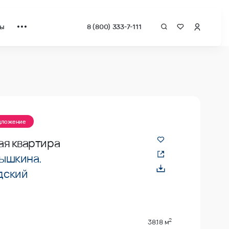
ты
8 (800) 333-7-111
едложение
ая квартира
ышкина.
дский
2
38.18 м