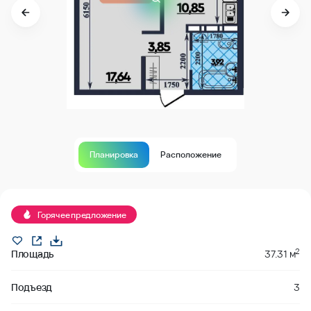
Планировка
Расположение
В продаже
Горячее предложение
2
Площадь
37.31 м
Подъезд
3