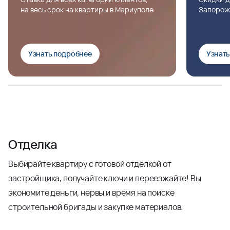
на весь срок на квартиры в Мариуполе
Запорож
Узнать подробнее
Узнат
Отделка
Выбирайте квартиру с готовой отделкой от
застройщика, получайте ключи и переезжайте! Вы
экономите деньги, нервы и время на поиске
строительной бригады и закупке материалов.