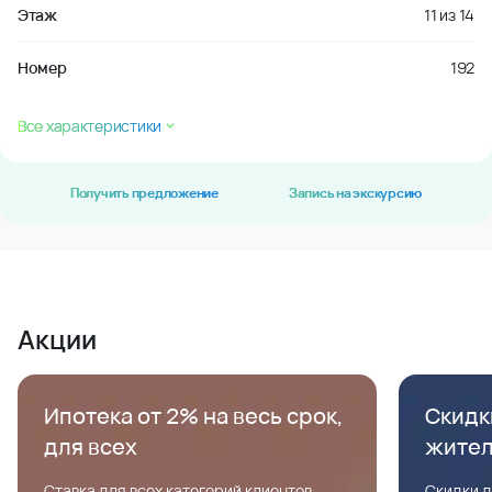
Этаж
11
из
14
Номер
192
Все характеристики
Получить предложение
Запись на экскурсию
Акции
Ипотека от 2% на весь срок,
Скидк
для всех
жите
Ставка для всех категорий клиентов,
Скидки д