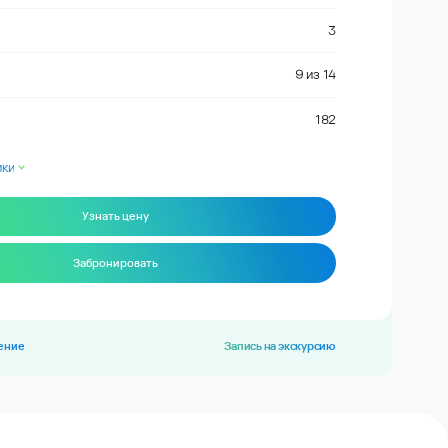
3
9
из
14
182
ики
Узнать цену
Забронировать
ение
Запись на экскурсию