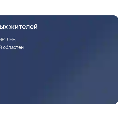
ных жителей
Р, ЛНР,
й областей