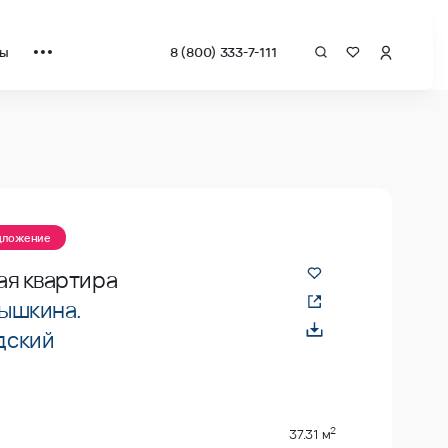
ты
8 (800) 333-7-111
едложение
ая квартира
ышкина.
дский
2
37.31 м