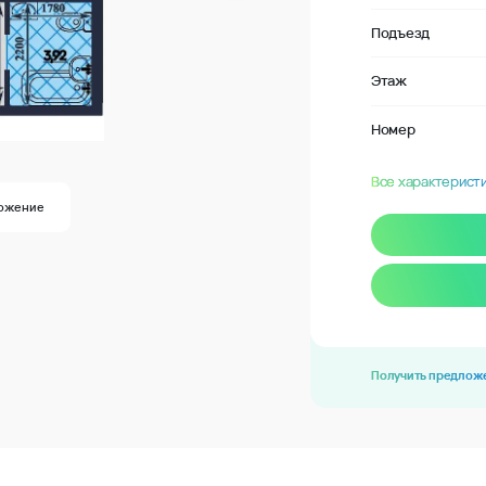
Подъезд
Этаж
Номер
Все характерист
ожение
Получить предлож