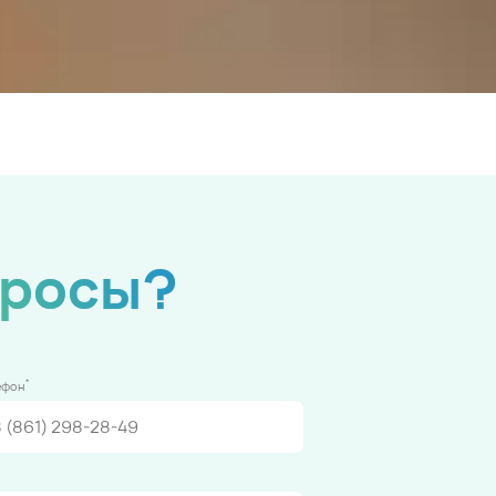
просы?
*
ефон