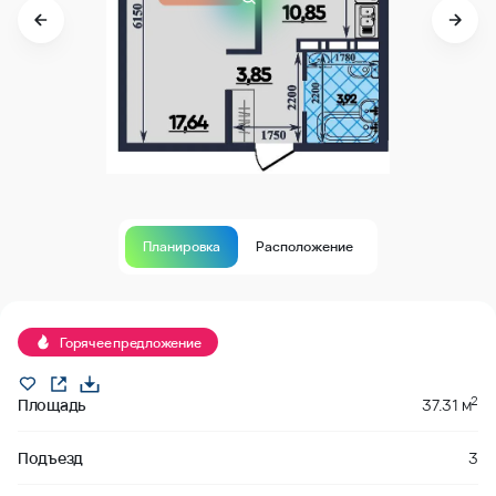
Планировка
Расположение
В продаже
Горячее предложение
2
Площадь
37.31 м
Подъезд
3