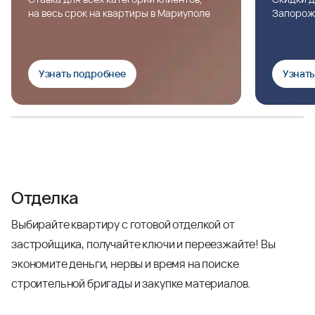
на весь срок на квартиры в Мариуполе
Запорож
Узнать подробнее
Узнат
Отделка
Выбирайте квартиру с готовой отделкой от
застройщика, получайте ключи и переезжайте! Вы
экономите деньги, нервы и время на поиске
строительной бригады и закупке материалов.