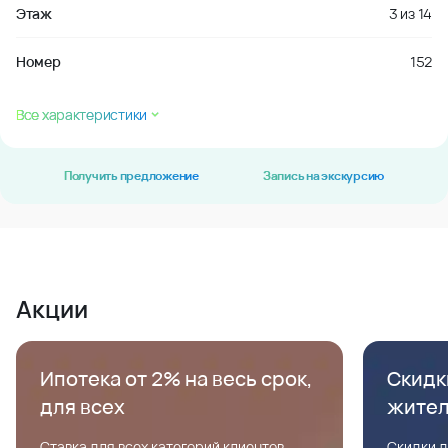
Этаж
3
из
14
Номер
152
Все характеристики
Получить предложение
Запись на экскурсию
Акции
Ипотека от 2% на весь срок,
Скидк
для всех
жите
Ставка для всех категорий клиентов,
Скидки д