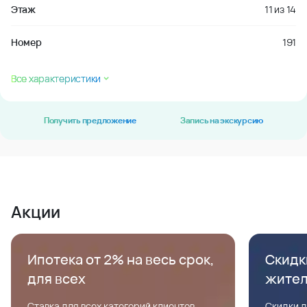
Этаж
11
из
14
Номер
191
Все характеристики
Получить предложение
Запись на экскурсию
Акции
Ипотека от 2% на весь срок,
Скидк
для всех
жите
Ставка для всех категорий клиентов,
Скидки д