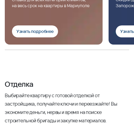
на весь срок на квартиры в Мариуполе
Запорож
Узнать подробнее
Узнат
Отделка
Выбирайте квартиру с готовой отделкой от
застройщика, получайте ключи и переезжайте! Вы
экономите деньги, нервы и время на поиске
строительной бригады и закупке материалов.