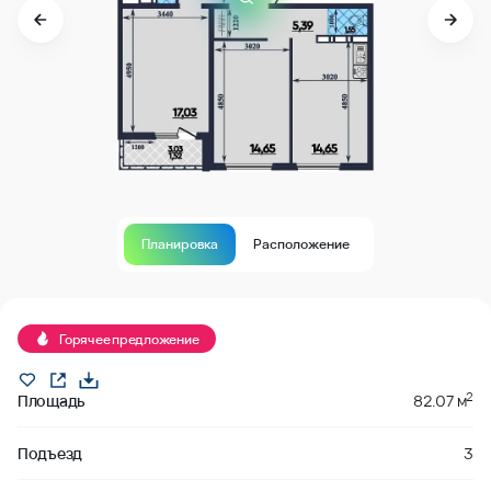
Планировка
Расположение
В продаже
Горячее предложение
2
Площадь
82.07 м
Подъезд
3