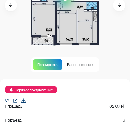
Планировка
Расположение
В продаже
Горячее предложение
2
Площадь
82.07 м
Подъезд
3