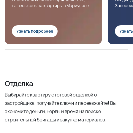
на весь срок на квартиры в Мариуполе
Запорож
Узнать подробнее
Узнат
Отделка
Выбирайте квартиру с готовой отделкой от
застройщика, получайте ключи и переезжайте! Вы
экономите деньги, нервы и время на поиске
строительной бригады и закупке материалов.