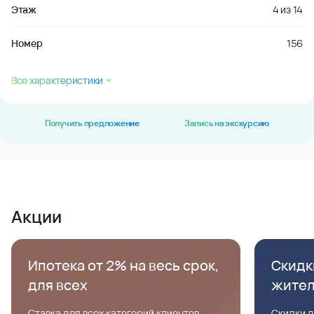
Этаж
4
из
14
Номер
156
Все характеристики
Получить предложение
Запись на экскурсию
Акции
Ипотека от 2% на весь срок,
Скидк
для всех
жите
Ставка для всех категорий клиентов,
Скидки д