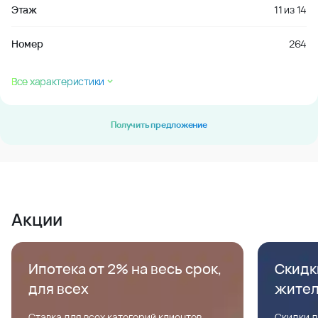
Этаж
11
из
14
Номер
264
Все характеристики
Получить предложение
Акции
Ипотека от 2% на весь срок,
Скидк
для всех
жите
Ставка для всех категорий клиентов,
Скидки д