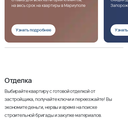
на весь срок на квартиры в Мариуполе
Запорож
Узнать подробнее
Узнат
Отделка
Выбирайте квартиру с готовой отделкой от
застройщика, получайте ключи и переезжайте! Вы
экономите деньги, нервы и время на поиске
строительной бригады и закупке материалов.