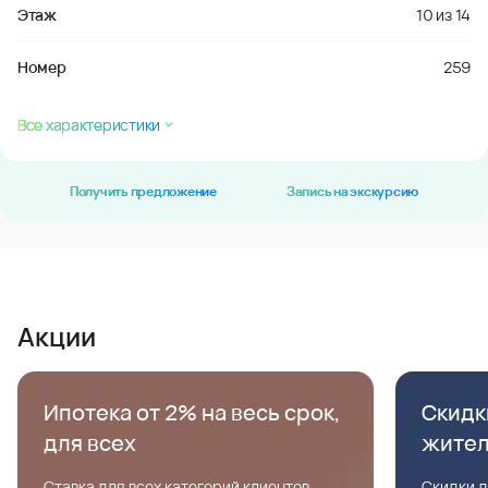
Этаж
10
из
14
Номер
259
Все характеристики
Получить предложение
Запись на экскурсию
Акции
Ипотека от 2% на весь срок,
Скидк
для всех
жите
Ставка для всех категорий клиентов,
Скидки д