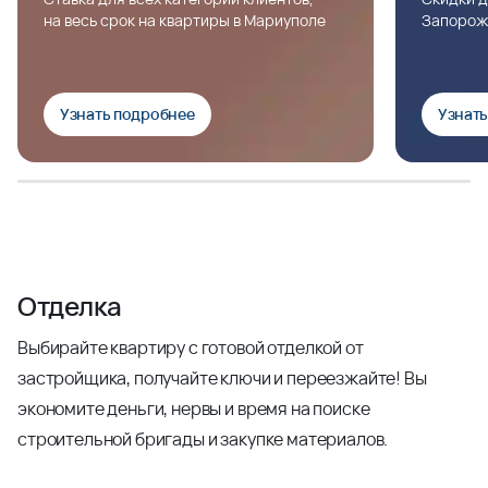
на весь срок на квартиры в Мариуполе
Запорож
Узнать подробнее
Узнат
Отделка
Выбирайте квартиру с готовой отделкой от
застройщика, получайте ключи и переезжайте! Вы
экономите деньги, нервы и время на поиске
строительной бригады и закупке материалов.