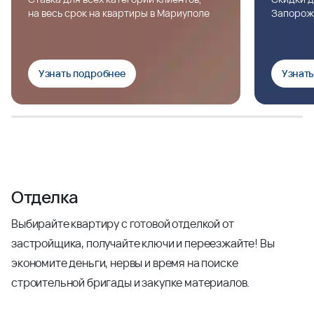
на весь срок на квартиры в Мариуполе
Запорож
Узнать подробнее
Узнат
Отделка
Выбирайте квартиру с готовой отделкой от
застройщика, получайте ключи и переезжайте! Вы
экономите деньги, нервы и время на поиске
строительной бригады и закупке материалов.