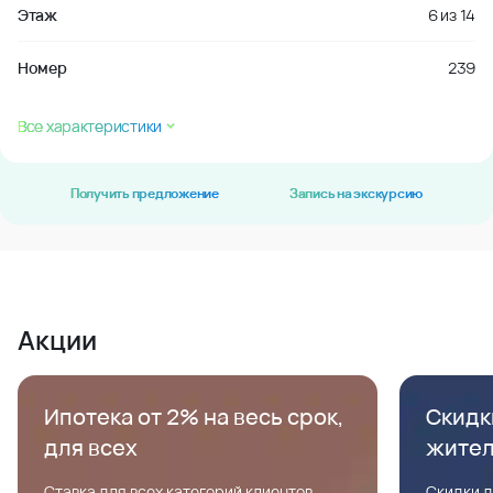
Этаж
6
из
14
Номер
239
Все характеристики
Получить предложение
Запись на экскурсию
Акции
Ипотека от 2% на весь срок,
Скидк
для всех
жите
Ставка для всех категорий клиентов,
Скидки д