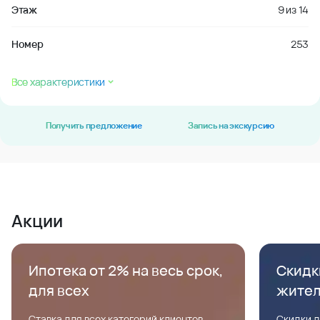
Этаж
9
из
14
Номер
253
Все характеристики
Получить предложение
Запись на экскурсию
Акции
Ипотека от 2% на весь срок,
Скидк
для всех
жите
Ставка для всех категорий клиентов,
Скидки д