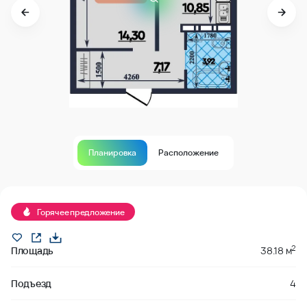
Планировка
Расположение
В продаже
Горячее предложение
2
Площадь
38.18 м
Подъезд
4