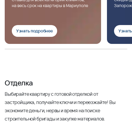
на весь срок на квартиры в Мариуполе
Запорож
Узнать подробнее
Узнат
Отделка
Выбирайте квартиру с готовой отделкой от
застройщика, получайте ключи и переезжайте! Вы
экономите деньги, нервы и время на поиске
строительной бригады и закупке материалов.