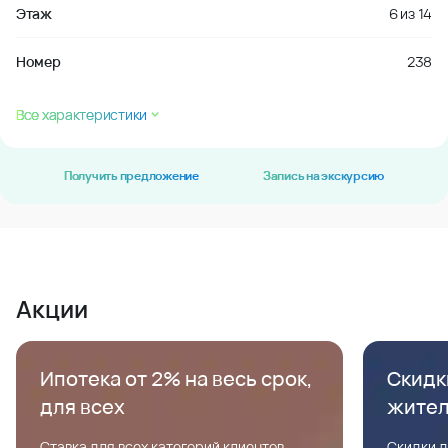
Этаж
6
из
14
Номер
238
Все характеристики
Получить предложение
Запись на экскурсию
Акции
Ипотека от 2% на весь срок,
Скидк
для всех
жите
Ставка для всех категорий клиентов,
Скидки д