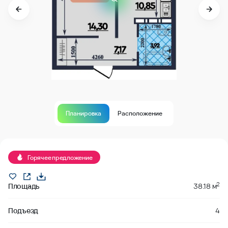
Планировка
Расположение
В продаже
Горячее предложение
2
Площадь
38.18 м
Подъезд
4