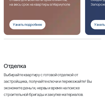
на весь срок на квартиры в Мариуполе
Запорож
Узнать подробнее
Узнат
Отделка
Выбирайте квартиру с готовой отделкой от
застройщика, получайте ключи и переезжайте! Вы
экономите деньги, нервы и время на поиске
строительной бригады и закупке материалов.