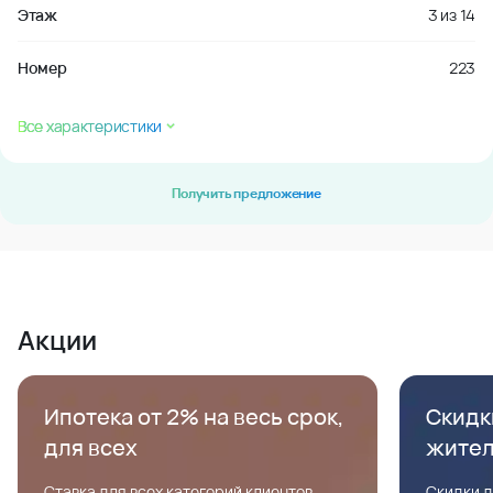
Этаж
3
из
14
Номер
223
Все характеристики
Получить предложение
Акции
Ипотека от 2% на весь срок,
Скидк
для всех
жите
Ставка для всех категорий клиентов,
Скидки д