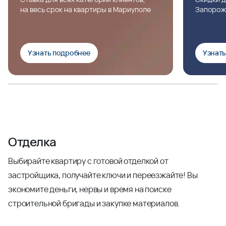
на весь срок на квартиры в Мариуполе
Запорож
Узнать подробнее
Узнат
Отделка
Выбирайте квартиру с готовой отделкой от
застройщика, получайте ключи и переезжайте! Вы
экономите деньги, нервы и время на поиске
строительной бригады и закупке материалов.