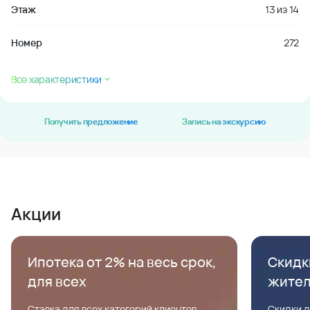
Этаж
13
из
14
Номер
272
Все характеристики
Получить предложение
Запись на экскурсию
Акции
Ипотека от 2% на весь срок,
Скидк
для всех
жите
Ставка для всех категорий клиентов,
Скидки д