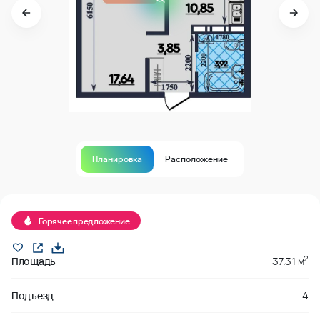
Планировка
Расположение
В продаже
Горячее предложение
2
Площадь
37.31 м
Подъезд
4