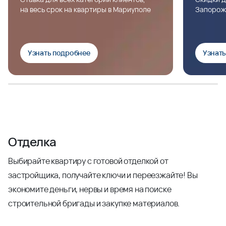
на весь срок на квартиры в Мариуполе
Запорож
Узнать подробнее
Узнат
Отделка
Выбирайте квартиру с готовой отделкой от
застройщика, получайте ключи и переезжайте! Вы
экономите деньги, нервы и время на поиске
строительной бригады и закупке материалов.