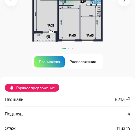
Планировка
Расположение
В продаже
Горячее предложение
2
Площадь
82.13 м
Подъезд
4
Этаж
11
из
14