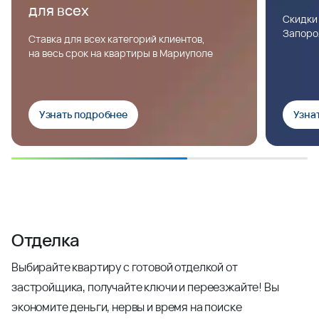
для всех
Скидки
Запоро
Ставка для всех категорий клиентов,
на весь срок на квартиры в Мариуполе
Узнать подробнее
Узна
Отделка
Выбирайте квартиру с готовой отделкой от
застройщика, получайте ключи и переезжайте! Вы
экономите деньги, нервы и время на поиске