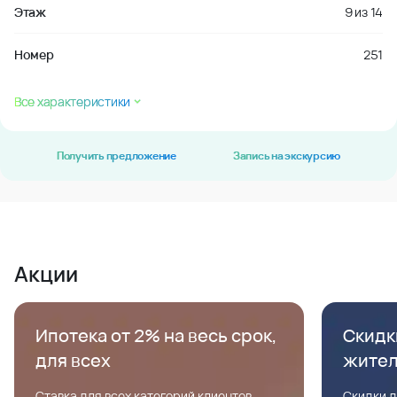
Этаж
9
из
14
Номер
251
Все характеристики
Получить предложение
Запись на экскурсию
Акции
Ипотека от 2% на весь срок,
Скидк
для всех
жите
Ставка для всех категорий клиентов,
Скидки д