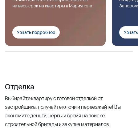
на весь срок на квартиры в Мариуполе
Запорож
Узнать подробнее
Узнат
Отделка
Выбирайте квартиру с готовой отделкой от
застройщика, получайте ключи и переезжайте! Вы
экономите деньги, нервы и время на поиске
строительной бригады и закупке материалов.