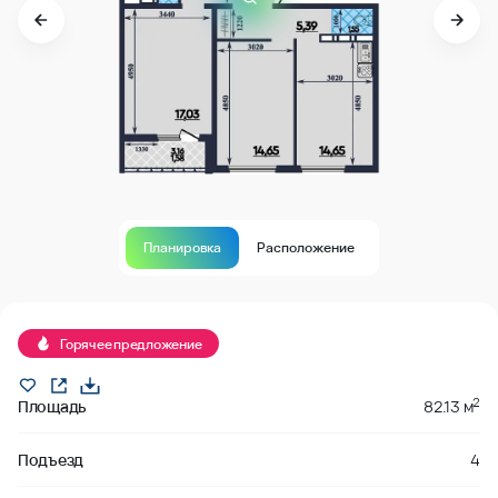
Планировка
Расположение
В продаже
Горячее предложение
2
Площадь
82.13 м
Подъезд
4