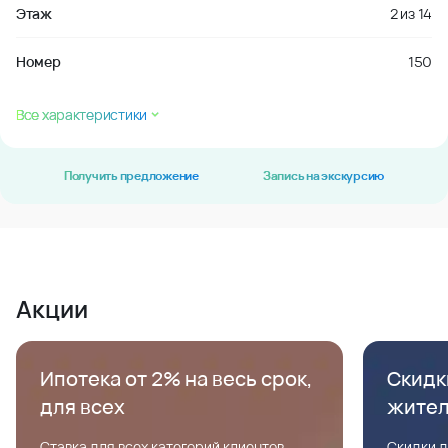
Этаж
2
из
14
Номер
150
Все характеристики
Получить предложение
Запись на экскурсию
Акции
Ипотека от 2% на весь срок,
Скидк
для всех
жите
Ставка для всех категорий клиентов,
Скидки д