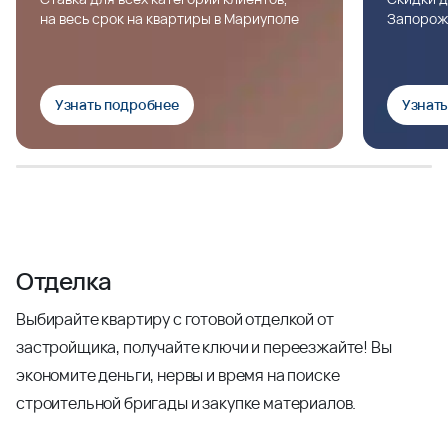
на весь срок на квартиры в Мариуполе
Запорож
Узнать подробнее
Узнат
Отделка
Выбирайте квартиру с готовой отделкой от
застройщика, получайте ключи и переезжайте! Вы
экономите деньги, нервы и время на поиске
строительной бригады и закупке материалов.