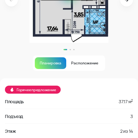
Планировка
Расположение
Продано
Горячее предложение
2
Площадь
37.17 м
Подъезд
3
Этаж
2
из
14