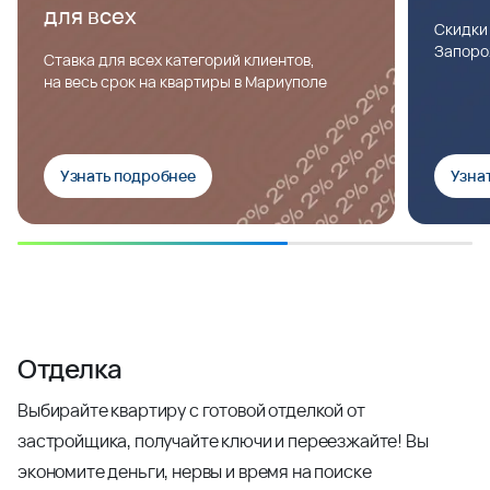
для всех
Скидки
Запоро
Ставка для всех категорий клиентов,
на весь срок на квартиры в Мариуполе
Узнать подробнее
Узна
Отделка
Выбирайте квартиру с готовой отделкой от
застройщика, получайте ключи и переезжайте! Вы
экономите деньги, нервы и время на поиске