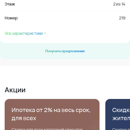
Этаж
2
из
14
Номер
219
Все характеристики
Получить предложение
Акции
Ипотека от 2% на весь срок,
Скидк
для всех
жите
Ставка для всех категорий клиентов,
Скидки д