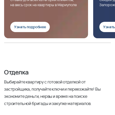
на весь срок на квартиры в Мариуполе
Запорож
Узнать подробнее
Узнат
Отделка
Выбирайте квартиру с готовой отделкой от
застройщика, получайте ключи и переезжайте! Вы
экономите деньги, нервы и время на поиске
строительной бригады и закупке материалов.