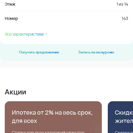
Этаж
1
из
14
Номер
143
Все характеристики
Получить предложение
Запись на экскурсию
Акции
Ипотека от 2% на весь срок,
Скидк
для всех
жите
Ставка для всех категорий клиентов,
Скидки д