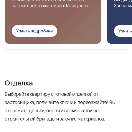
на весь срок на квартиры в Мариуполе
Запорож
Узнать подробнее
Узнат
Отделка
Выбирайте квартиру с готовой отделкой от
застройщика, получайте ключи и переезжайте! Вы
экономите деньги, нервы и время на поиске
строительной бригады и закупке материалов.