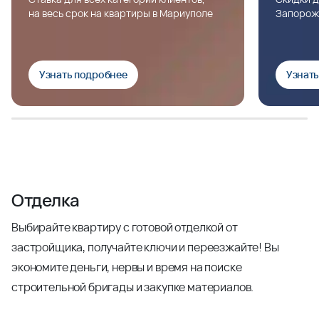
на весь срок на квартиры в Мариуполе
Запорож
Узнать подробнее
Узнат
Отделка
Выбирайте квартиру с готовой отделкой от
застройщика, получайте ключи и переезжайте! Вы
экономите деньги, нервы и время на поиске
строительной бригады и закупке материалов.