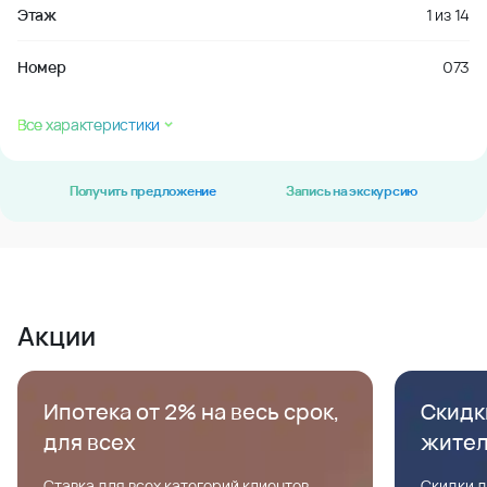
Этаж
1
из
14
Номер
073
Все характеристики
Получить предложение
Запись на экскурсию
Акции
Ипотека от 2% на весь срок,
Скидк
для всех
жите
Ставка для всех категорий клиентов,
Скидки д