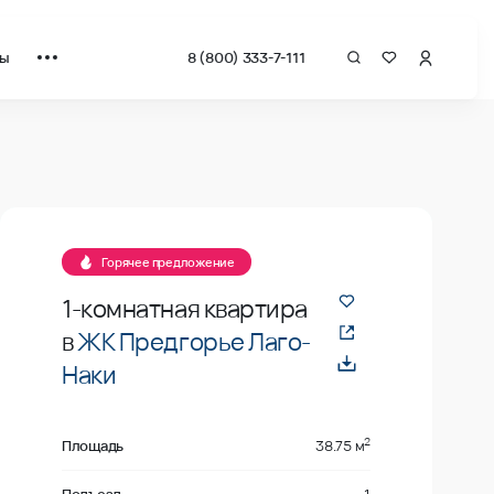
ты
8 (800) 333-7-111
за квадрат от застройщика.
В продаже
Горячее предложение
1-комнатная квартира
в
ЖК Предгорье Лаго-
Наки
2
Площадь
38.75 м