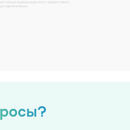
ее точную информацию могут предоставить
дставители банка.
просы?