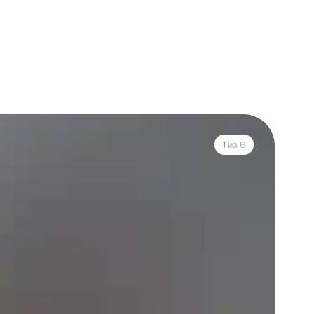
1
из 6