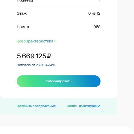
Подъезд
1
Этаж
6
из
12
Номер
058
Все характеристики
5 669 125
₽
В ипотеку от 26 851 ₽/мес.
Забронировать
Получить предложение
Запись на экскурсию