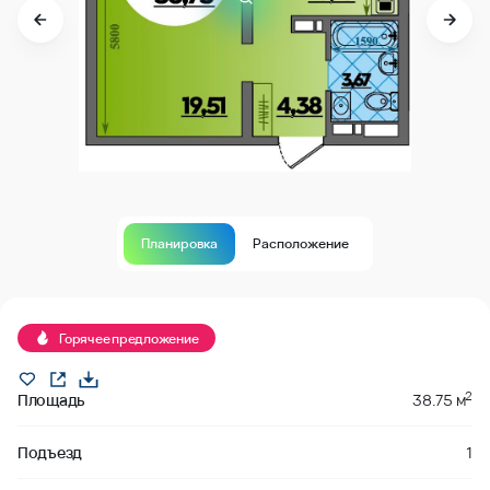
Планировка
Расположение
В продаже
Горячее предложение
2
Площадь
38.75 м
Подъезд
1