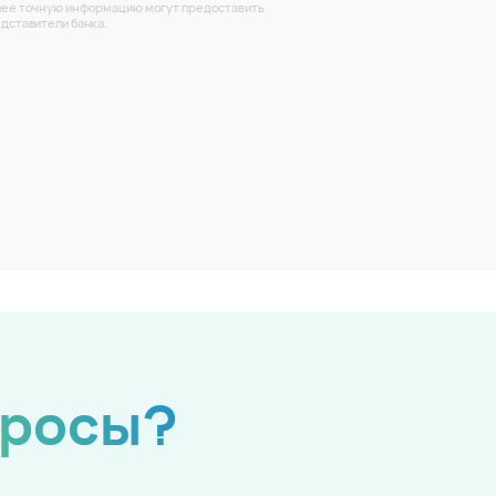
ее точную информацию могут предоставить
дставители банка.
просы?