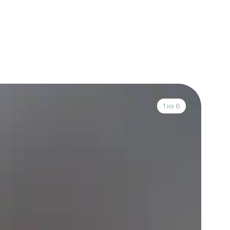
1
из 6