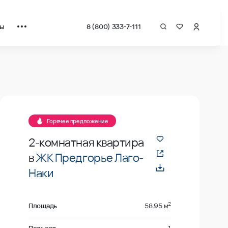
ты
8 (800) 333-7-111
за квадрат от застройщика.
В продаже
Горячее предложение
2-комнатная квартира
в
ЖК Предгорье Лаго-
Наки
2
Площадь
58.95 м