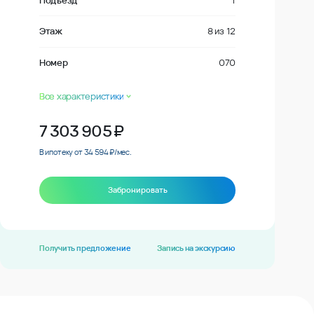
Подъезд
1
Этаж
8
из
12
Номер
070
Все характеристики
7 303 905
₽
В ипотеку от 34 594 ₽/мес.
Забронировать
Получить предложение
Запись на экскурсию