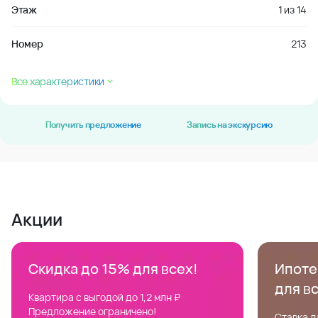
Этаж
1
из
14
Номер
213
Все характеристики
Получить предложение
Запись на экскурсию
Акции
Скидка до 15% для всех!
Ипотек
для в
Квартира с выгодой до 1,2 млн ₽
Предложение ограничено!
Ставка д