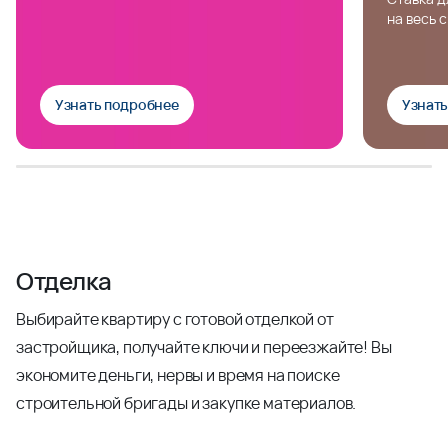
на весь 
Узнать подробнее
Узнат
Отделка
Выбирайте квартиру с готовой отделкой от
застройщика, получайте ключи и переезжайте! Вы
экономите деньги, нервы и время на поиске
строительной бригады и закупке материалов.