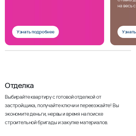
на весь 
Узнать подробнее
Узнат
Отделка
Выбирайте квартиру с готовой отделкой от
застройщика, получайте ключи и переезжайте! Вы
экономите деньги, нервы и время на поиске
строительной бригады и закупке материалов.