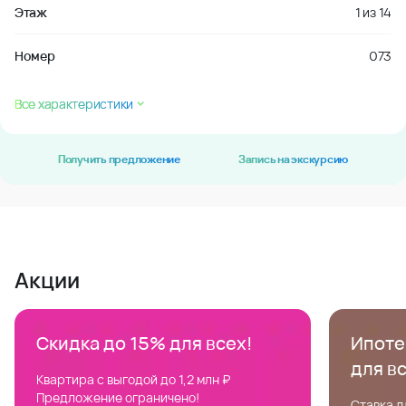
Этаж
1
из
14
Номер
073
Все характеристики
Получить предложение
Запись на экскурсию
Акции
Скидка до 15% для всех!
Ипотек
для в
Квартира с выгодой до 1,2 млн ₽
Предложение ограничено!
Ставка д