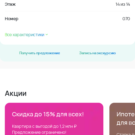
Этаж
14
из
14
Номер
070
Все характеристики
Получить предложение
Запись на экскурсию
Акции
Скидка до 15% для всех!
Ипотек
для в
Квартира с выгодой до 1,2 млн ₽
Предложение ограничено!
Ставка д