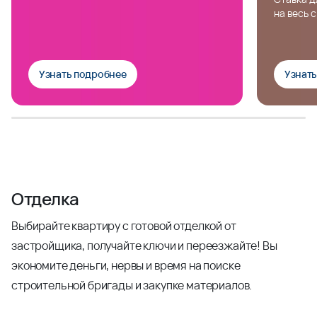
на весь 
Узнать подробнее
Узнат
Отделка
Выбирайте квартиру с готовой отделкой от
застройщика, получайте ключи и переезжайте! Вы
экономите деньги, нервы и время на поиске
строительной бригады и закупке материалов.