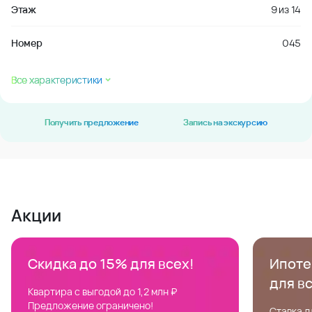
Этаж
9
из
14
Номер
045
Все характеристики
Получить предложение
Запись на экскурсию
Акции
Скидка до 15% для всех!
Ипотек
для в
Квартира с выгодой до 1,2 млн ₽
Предложение ограничено!
Ставка д