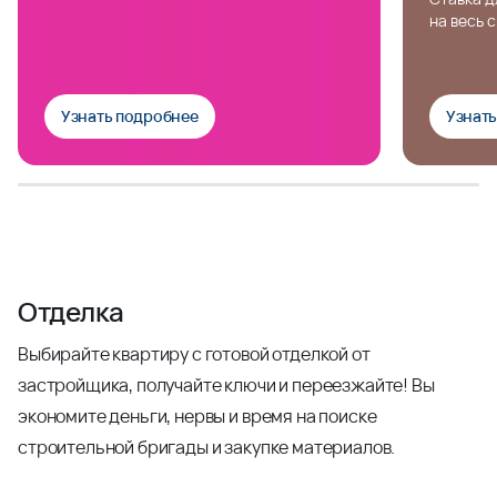
на весь 
Узнать подробнее
Узнат
Отделка
Выбирайте квартиру с готовой отделкой от
застройщика, получайте ключи и переезжайте! Вы
экономите деньги, нервы и время на поиске
строительной бригады и закупке материалов.