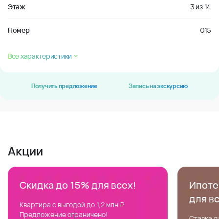
Этаж
3
из
14
Номер
015
Все характеристики
Получить предложение
Запись на экскурсию
Акции
Скидка до 15% для всех!
Ипотек
для в
Квартира с выгодой до 1,2 млн ₽
Предложение ограничено!
Ставка д