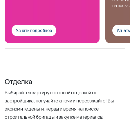
на весь 
Узнать подробнее
Узнат
Отделка
Выбирайте квартиру с готовой отделкой от
застройщика, получайте ключи и переезжайте! Вы
экономите деньги, нервы и время на поиске
строительной бригады и закупке материалов.