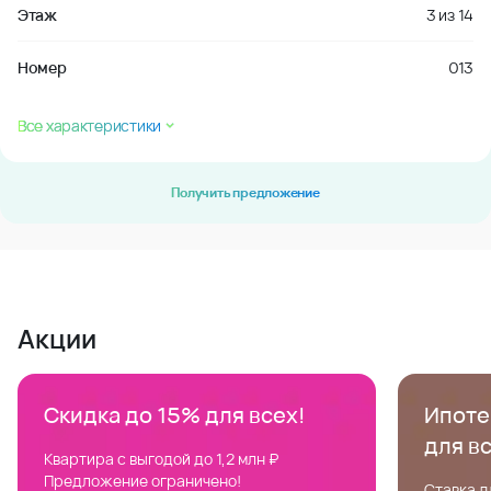
Этаж
3
из
14
Номер
013
Все характеристики
Получить предложение
Акции
Скидка до 15% для всех!
Ипотек
для в
Квартира с выгодой до 1,2 млн ₽
Предложение ограничено!
Ставка д