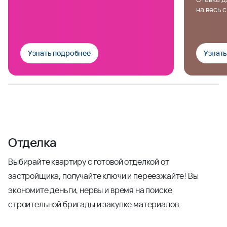
на весь 
Узнать подробнее
Узнат
Отделка
Выбирайте квартиру с готовой отделкой от
застройщика, получайте ключи и переезжайте! Вы
экономите деньги, нервы и время на поиске
строительной бригады и закупке материалов.