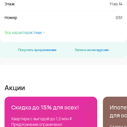
Этаж
11
из
14
Номер
051
Все характеристики
Получить предложение
Запись на экскурсию
Акции
Скидка до 15% для всех!
Ипотек
для в
Квартира с выгодой до 1,2 млн ₽
Предложение ограничено!
Ставка д