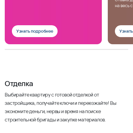
на весь 
Узнать подробнее
Узнат
Отделка
Выбирайте квартиру с готовой отделкой от
застройщика, получайте ключи и переезжайте! Вы
экономите деньги, нервы и время на поиске
строительной бригады и закупке материалов.