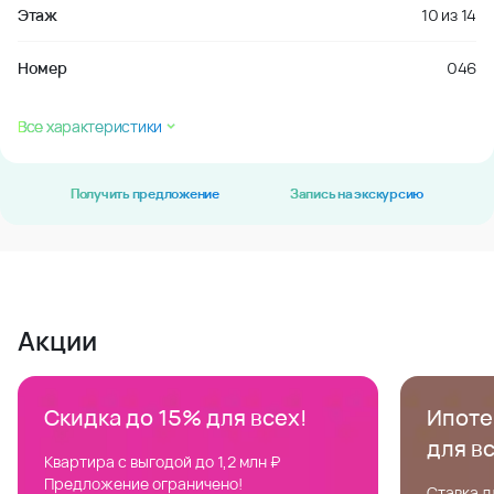
Этаж
10
из
14
Номер
046
Все характеристики
Получить предложение
Запись на экскурсию
Акции
Скидка до 15% для всех!
Ипотек
для в
Квартира с выгодой до 1,2 млн ₽
Предложение ограничено!
Ставка д