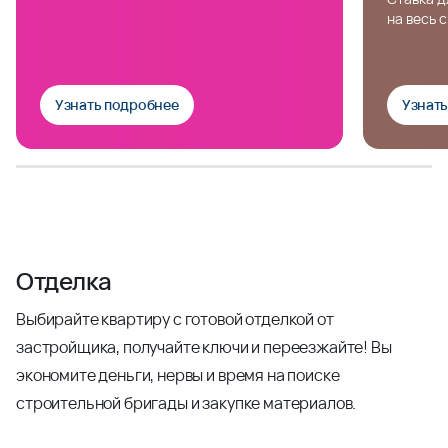
на весь 
Узнать подробнее
Узнат
Отделка
Выбирайте квартиру с готовой отделкой от
застройщика, получайте ключи и переезжайте! Вы
экономите деньги, нервы и время на поиске
строительной бригады и закупке материалов.