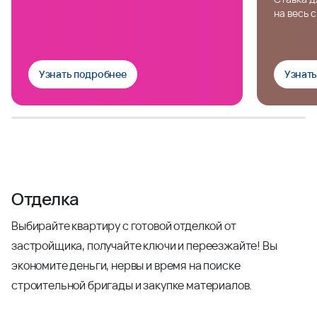
на весь 
Узнать подробнее
Узнат
Отделка
Выбирайте квартиру с готовой отделкой от
застройщика, получайте ключи и переезжайте! Вы
экономите деньги, нервы и время на поиске
строительной бригады и закупке материалов.