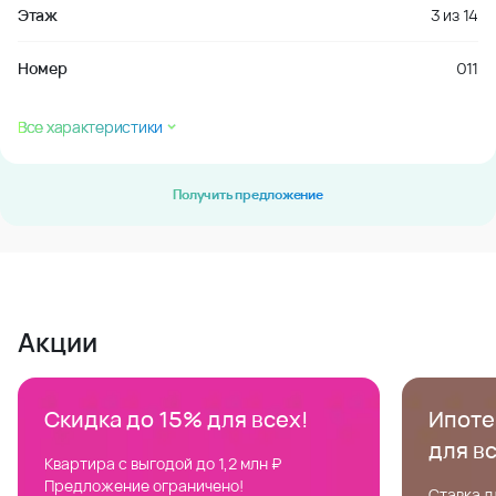
Этаж
3
из
14
Номер
011
Все характеристики
Получить предложение
Акции
Скидка до 15% для всех!
Ипотек
для в
Квартира с выгодой до 1,2 млн ₽
Предложение ограничено!
Ставка д