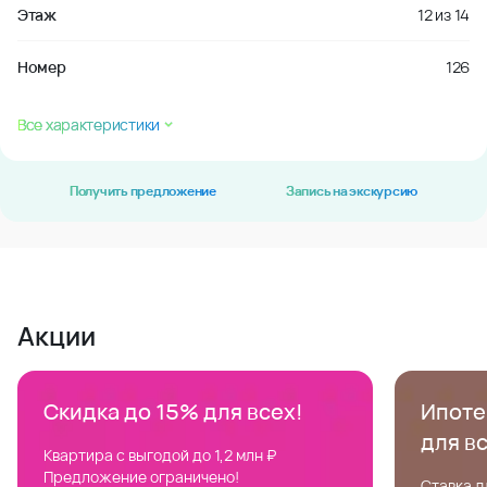
Этаж
12
из
14
Номер
126
Все характеристики
Получить предложение
Запись на экскурсию
Акции
Скидка до 15% для всех!
Ипотек
для в
Квартира с выгодой до 1,2 млн ₽
Предложение ограничено!
Ставка д