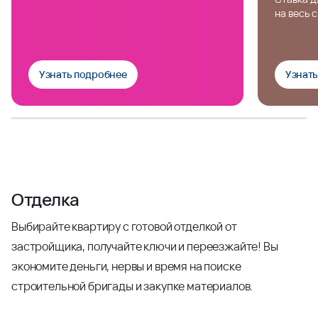
на весь 
Узнать подробнее
Узнат
Отделка
Выбирайте квартиру с готовой отделкой от
застройщика, получайте ключи и переезжайте! Вы
экономите деньги, нервы и время на поиске
строительной бригады и закупке материалов.