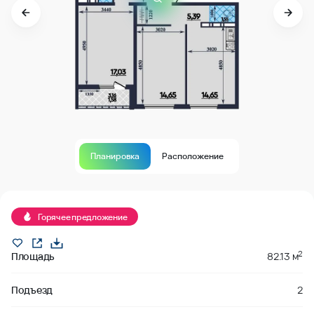
Планировка
Расположение
В продаже
Горячее предложение
2
Площадь
82.13 м
Подъезд
2