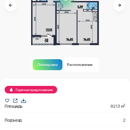
Планировка
Расположение
В продаже
Горячее предложение
2
Площадь
82.13 м
Подъезд
2