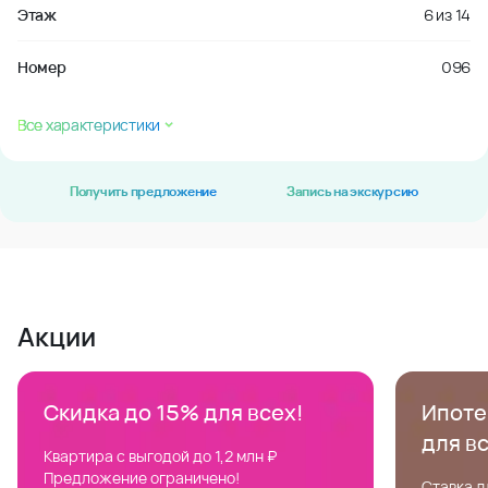
Этаж
6
из
14
Номер
096
Все характеристики
Получить предложение
Запись на экскурсию
Акции
Скидка до 15% для всех!
Ипотек
для в
Квартира с выгодой до 1,2 млн ₽
Предложение ограничено!
Ставка д