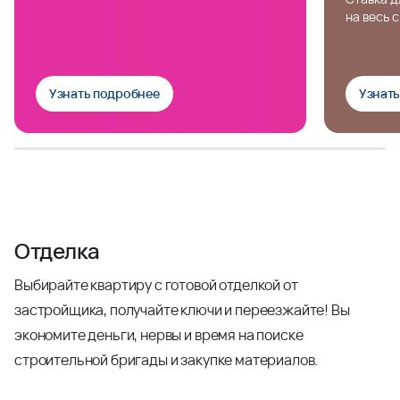
на весь 
Узнать подробнее
Узнат
Отделка
Выбирайте квартиру с готовой отделкой от
застройщика, получайте ключи и переезжайте! Вы
экономите деньги, нервы и время на поиске
строительной бригады и закупке материалов.