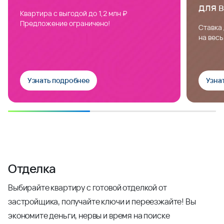
для 
Квартира с выгодой до 1,2 млн ₽
Предложение ограничено!
Ставка 
на весь
Узнать подробнее
Узна
Отделка
Выбирайте квартиру с готовой отделкой от
застройщика, получайте ключи и переезжайте! Вы
экономите деньги, нервы и время на поиске