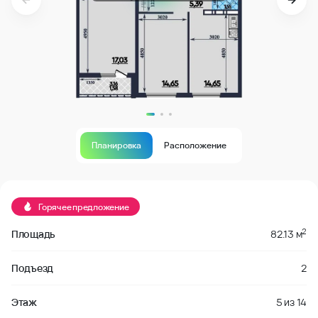
Планировка
Расположение
В продаже
Горячее предложение
2
Площадь
82.13 м
Подъезд
2
Этаж
5
из
14