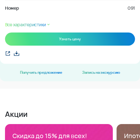
Номер
091
Все характеристики
Узнать цену
Получить предложение
Запись на экскурсию
Акции
Скидка до 15% для всех!
Ипоте