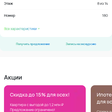
Этаж
8
из
14
Номер
180
Все характеристики
Получить предложение
Запись на экскурсию
Акции
Скидка до 15% для всех!
Ипотек
для в
Квартира с выгодой до 1,2 млн ₽
Предложение ограничено!
Ставка д