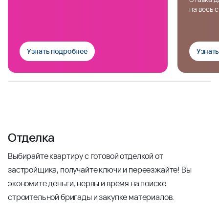
на весь 
Узнать подробнее
Узнат
Отделка
Выбирайте квартиру с готовой отделкой от
застройщика, получайте ключи и переезжайте! Вы
экономите деньги, нервы и время на поиске
строительной бригады и закупке материалов.