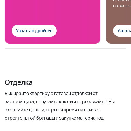
на весь 
Узнать подробнее
Узнат
Отделка
Выбирайте квартиру с готовой отделкой от
застройщика, получайте ключи и переезжайте! Вы
экономите деньги, нервы и время на поиске
строительной бригады и закупке материалов.