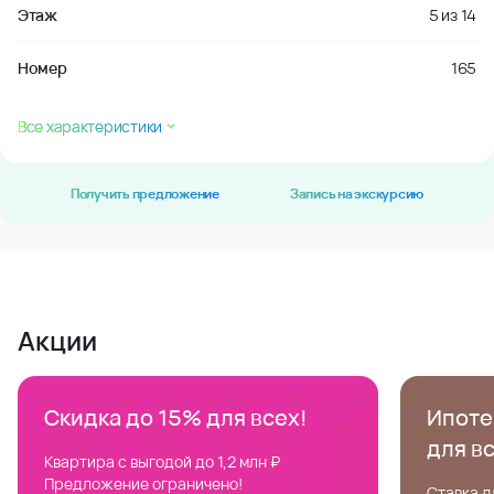
Этаж
5
из
14
Номер
165
Все характеристики
Получить предложение
Запись на экскурсию
Акции
Скидка до 15% для всех!
Ипотек
для в
Квартира с выгодой до 1,2 млн ₽
Предложение ограничено!
Ставка д