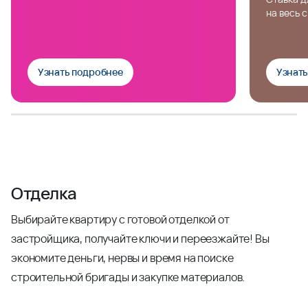
на весь 
Узнать подробнее
Узнат
Отделка
Выбирайте квартиру с готовой отделкой от
застройщика, получайте ключи и переезжайте! Вы
экономите деньги, нервы и время на поиске
строительной бригады и закупке материалов.