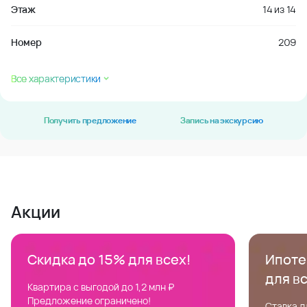
Этаж
14
из
14
Номер
209
Все характеристики
Получить предложение
Запись на экскурсию
Акции
Скидка до 15% для всех!
Ипотек
для в
Квартира с выгодой до 1,2 млн ₽
Предложение ограничено!
Ставка д