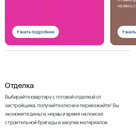
на весь 
Узнать подробнее
Узнат
Отделка
Выбирайте квартиру с готовой отделкой от
застройщика, получайте ключи и переезжайте! Вы
экономите деньги, нервы и время на поиске
строительной бригады и закупке материалов.