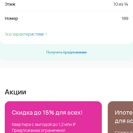
Этаж
10
из
14
Номер
189
Все характеристики
Получить предложение
Акции
Скидка до 15% для всех!
Ипотек
для в
Квартира с выгодой до 1,2 млн ₽
Предложение ограничено!
Ставка д