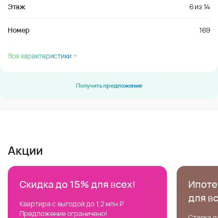
Этаж
6
из
14
Номер
169
Все характеристики
Получить предложение
Акции
Скидка до 15% для всех!
Ипотек
для в
Квартира с выгодой до 1,2 млн ₽
Предложение ограничено!
Ставка д