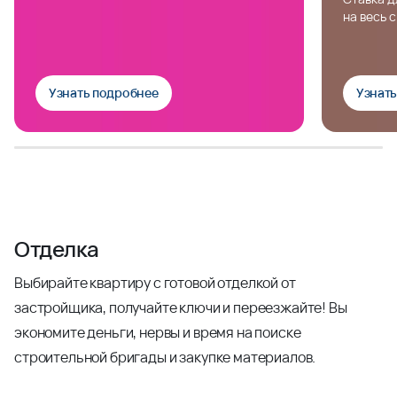
на весь 
Узнать подробнее
Узнат
Отделка
Выбирайте квартиру с готовой отделкой от
застройщика, получайте ключи и переезжайте! Вы
экономите деньги, нервы и время на поиске
строительной бригады и закупке материалов.