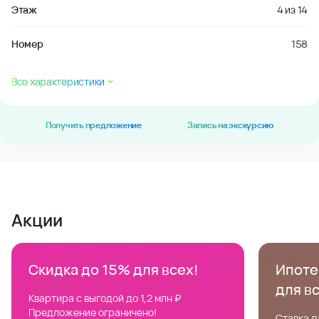
Этаж
4
из
14
Номер
158
Все характеристики
Получить предложение
Запись на экскурсию
Акции
Скидка до 15% для всех!
Ипотек
для в
Квартира с выгодой до 1,2 млн ₽
Предложение ограничено!
Ставка д