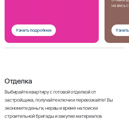
на весь 
Узнать подробнее
Узнат
Отделка
Выбирайте квартиру с готовой отделкой от
застройщика, получайте ключи и переезжайте! Вы
экономите деньги, нервы и время на поиске
строительной бригады и закупке материалов.