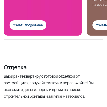
на весь 
Узнать подробнее
Узнат
Отделка
Выбирайте квартиру с готовой отделкой от
застройщика, получайте ключи и переезжайте! Вы
экономите деньги, нервы и время на поиске
строительной бригады и закупке материалов.