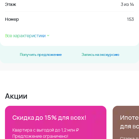
Этаж
3
из
14
Номер
153
Все характеристики
Получить предложение
Запись на экскурсию
Акции
Скидка до 15% для всех!
Ипотек
для в
Квартира с выгодой до 1,2 млн ₽
Предложение ограничено!
Ставка д