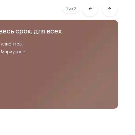
1
из
2
весь срок, для всех
С
 клиентов,
С
 в Мариуполе
З