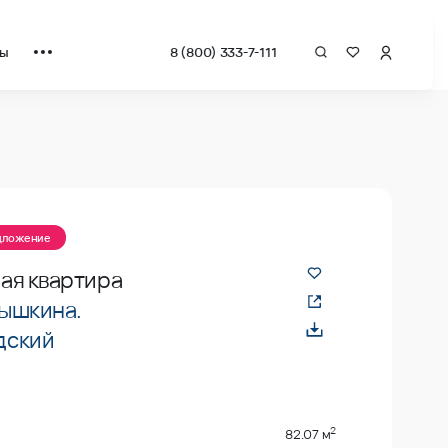
ты
8 (800) 333-7-111
едложение
ая квартира
ышкина.
дский
2
82.07 м