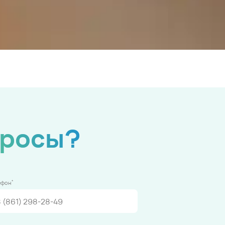
просы?
*
ефон