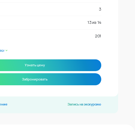
3
13
из
14
201
ики
Узнать цену
Забронировать
ение
Запись на экскурсию